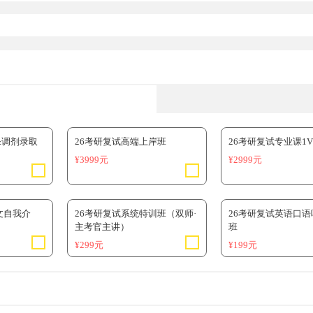
&调剂录取
26考研复试高端上岸班
26考研复试专业课1
¥3999元
¥2999元
文自我介
26考研复试系统特训班（双师·
26考研复试英语口
主考官主讲）
班
¥299元
¥199元