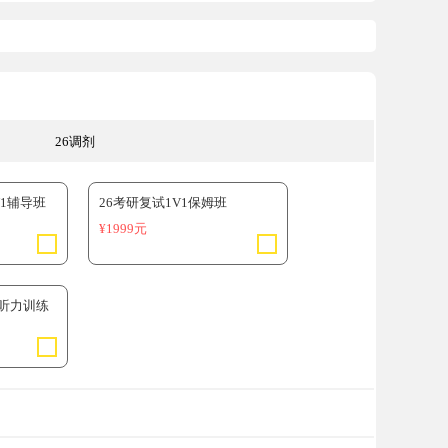
26调剂
V1辅导班
26考研复试1V1保姆班
¥1999元
语听力训练