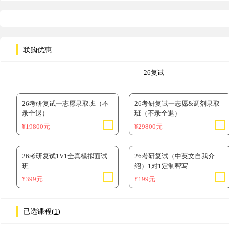
请选择英语水平
已过四级
联购优惠
26复试
26考研复试一志愿录取班（不
26考研复试一志愿&调剂录取
录全退）
班（不录全退）
¥19800元
¥29800元
26考研复试1V1全真模拟面试
26考研复试（中英文自我介
班
绍）1对1定制帮写
¥399元
¥199元
已选课程(
1
)