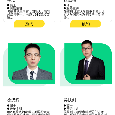
博士
博士
英语主讲
政治主讲
考研复试主考官，阅卷人，嗨写
任燕翔 北京大学历史学博士 北
超级考研主讲老师，985高校英
京大学国际关系学院博士后 超
语...
级...
预约
预约
徐汉辉
吴扶剑
博士
硕士
政治主讲
英语主讲
985高校政治老师，英国罗素大
吴扶剑，超级考研英语主讲老
学联盟高校博士，北京大学哲学
师，原新东方考研英语金牌培训