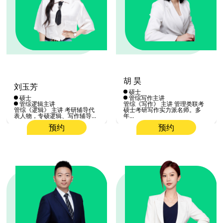
胡 昊
刘玉芳
硕士
硕士
管综写作主讲
管综逻辑主讲
管综《写作》 主讲 管理类联考
管综《逻辑》 主讲 考研辅导代
硕士考研写作实力派名师。多
表人物，专硕逻辑、写作辅导...
年...
预约
预约