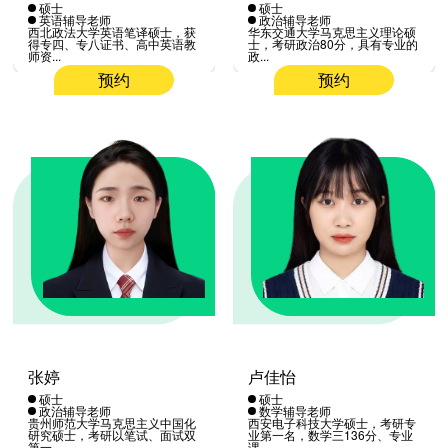
硕士
硕士
英语辅导老师
政治辅导老师
西北政法大学英语笔译硕士，获
华东交通大学马克思主义理论硕
得专四、专八证书、高中英语教
士，考研政治80分，具有专业的
师资...
政...
预约
预约
张婷
卢佳怡
硕士
硕士
政治辅导老师
数学辅导老师
贵州师范大学马克思主义中国化
西安电子科技大学硕士，考研专
研究硕士，考研以笔试、面试双
业第一名，数学三136分、专业
第一...
课...