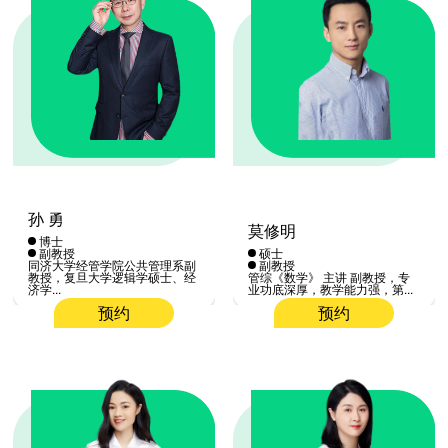
孙 勇
莫修明
博士
副教授
硕士
同济大学经管学院公共管理系副
副教授
教授，复旦大学逻辑学硕士、经
管综《数学》 主讲 副教授，专
济学...
业功底深厚，教学能力强，第...
预约
预约