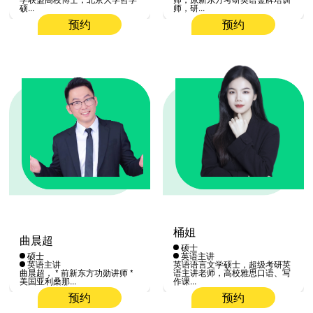
硕...
师，研...
预约
预约
桶姐
曲晨超
硕士
硕士
英语主讲
英语主讲
英语语言文学硕士，超级考研英
曲晨超， * 前新东方功勋讲师 *
语主讲老师，高校雅思口语、写
美国亚利桑那...
作课...
预约
预约