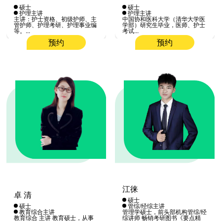
硕士
硕士
护理主讲
护理主讲
主讲：护士资格、初级护师、主
中国协和医科大学（清华大学医
管护师、护理考研、护理事业编
学部）研究生毕业，医师、护士
等。...
考试...
预约
预约
江徕
卓 清
硕士
硕士
管综/经综主讲
教育综合主讲
管理学硕士，前头部机构管综/经
教育综合 主讲 教育硕士，从事
综讲师 畅销考研图书《要点精