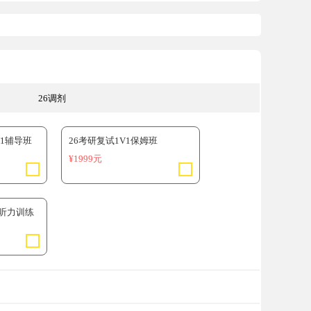
26调剂
V1辅导班
26考研复试1V1保姆班
¥1999元
语听力训练