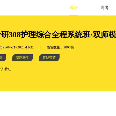
考研
高考
考研308护理综合全程系统班·双师
5-04-21~2025-12-31
|
限售数量：1000份
课
陪跑督学
答疑带背
57人看过