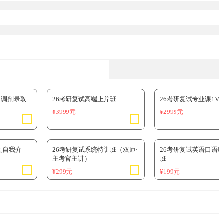
&调剂录取
26考研复试高端上岸班
26考研复试专业课1
¥3999元
¥2999元
文自我介
26考研复试系统特训班（双师·
26考研复试英语口
主考官主讲）
班
¥299元
¥199元