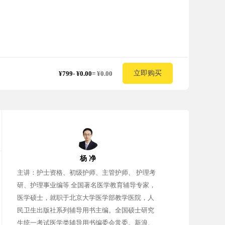
立即购买
¥799
-
¥0.00
=
¥0.00
杨 净
主讲：护士资格、初级护师、主管护师、 护理考
研、护理事业编等 全国著名医学教育辅导专家，
医学硕士，就职于北京大学医学部教学医院，人
民卫生出版社系列辅导用书主编。全国硕士研究
生统一考试医学类辅导用书编委会常委。新浪、